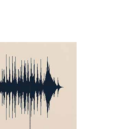
I
I
I
I
I
I
I
I
I
I
I
I
I
I
I