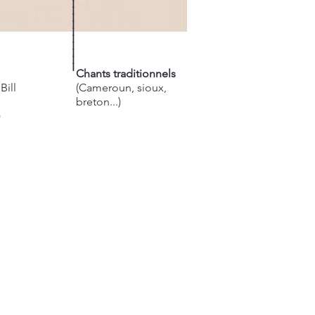
I
I
I
I
I
I
I
I
I
I
Chants traditionnels
,
Bill
(Cameroun, sioux,
breton...)
)