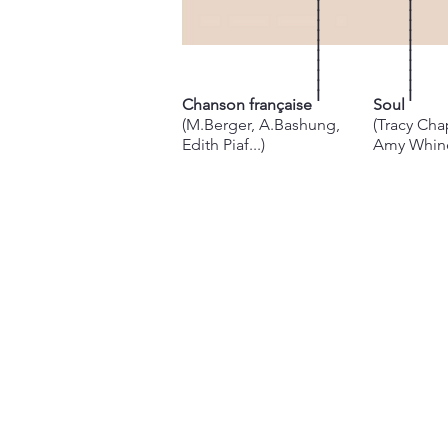
I
I
I
I
I
I
I
I
I
I
I
I
I
I
I
I
I
I
I
I
Chanson française
Soul
(M.Berger, A.Bashung,
(Tracy Ch
Edith Piaf...)
Amy Whine