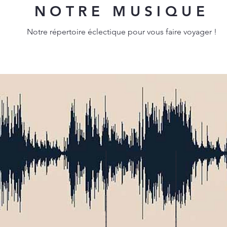
NOTRE MUSIQUE
Notre répertoire
éclectique
pour vous faire voyager !
I
I
I
I
I
I
I
I
I
I
I
I
I
I
I
I
I
I
I
I
I
I
I
I
I
I
I
I
I
I