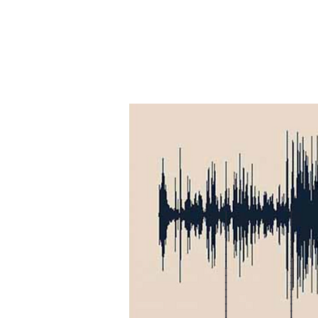
I
I
I
I
I
I
I
I
I
I
I
I
I
I
I
I
I
I
I
I
I
I
I
I
I
I
I
I
I
I