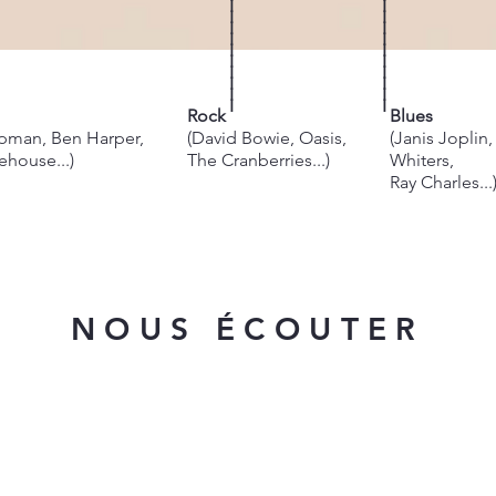
I
I
I
I
I
I
I
I
I
I
I
I
I
I
I
I
I
I
I
I
Rock
Blues
apman, Ben Harper,
(David Bowie, Oasis,
(Janis Joplin
house...)
The Cranberries...)
Whiters,
Ray Charles...
NOUS
É
CO
UTER